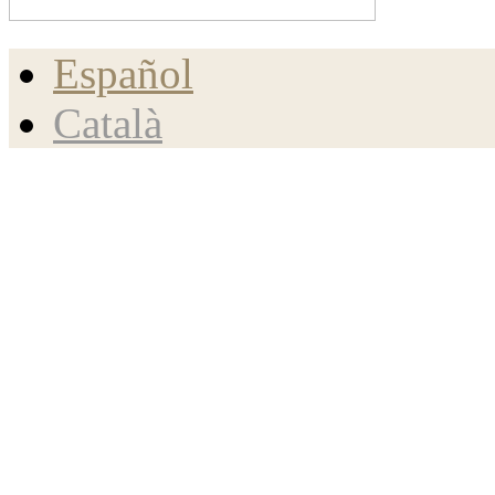
Español
Català